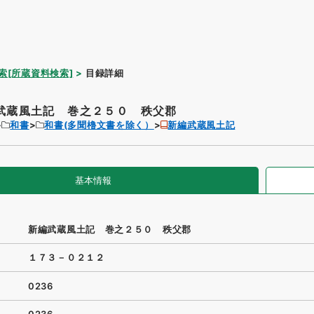
索[所蔵資料検索]
目録詳細
武蔵風土記 巻之２５０ 秩父郡
和書
和書(多聞櫓文書を除く）
新編武蔵風土記
基本情報
新編武蔵風土記 巻之２５０ 秩父郡
１７３－０２１２
0236