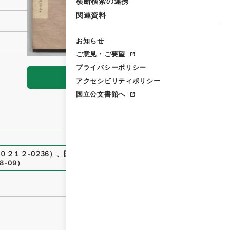
横断検索の連携
関連資料
お知らせ
ご意見・ご要望
プライバシーポリシー
閲覧
アクセシビリティポリシー
国立公文書館へ
０２１２-0236
）
、
国立公文書館デジタルアーカイブ
、
http
8-09
）