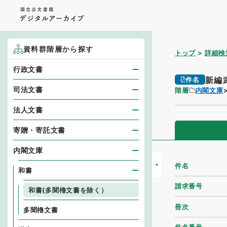
資料群階層から探す
トップ
詳細検
行政文書
新編
件名
司法文書
階層
内閣文庫
法人文書
寄贈・寄託文書
内閣文庫
件名
和書
請求番号
和書(多聞櫓文書を除く）
冊次
多聞櫓文書