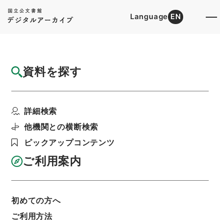
Language
EN
トップ
詳細検索[所蔵資料検索]
目録詳細
資料を探す
件名
陰徳太平記１９
詳細検索
階層
内閣文庫
和書
和書(多聞櫓文書を除く）
陰徳太平記
他機関との横断検索
利用請求書印刷
ピックアップコンテンツ
ご利用案内
基本情報
全ての情報
初めての方へ
ご利用方法