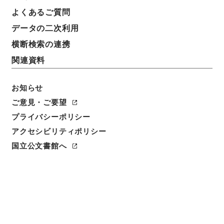
よくあるご質問
データの二次利用
横断検索の連携
関連資料
お知らせ
ご意見・ご要望
閲覧
プライバシーポリシー
アクセシビリティポリシー
件名
国立公文書館へ
陰徳太平記１９
請求番号
１６９－０２０１
冊次
0019