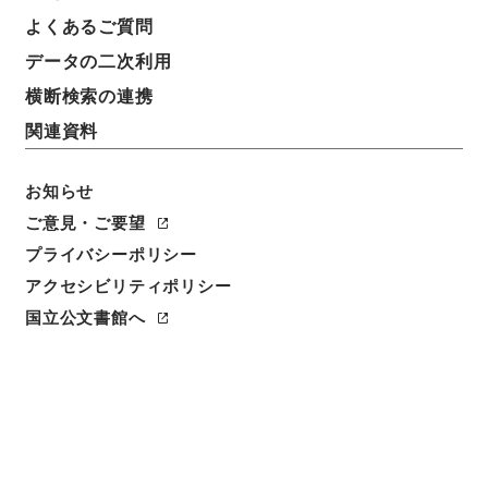
よくあるご質問
データの二次利用
横断検索の連携
関連資料
お知らせ
ご意見・ご要望
閲覧
プライバシーポリシー
アクセシビリティポリシー
件名
国立公文書館へ
陰徳太平記２１
請求番号
１６９－０２０１
冊次
0021