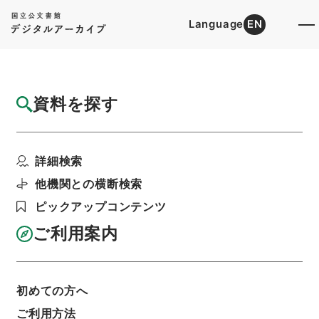
Language
EN
トップ
詳細検索[所蔵資料検索]
目録詳細
資料を探す
件名
陰徳太平記２１
詳細検索
階層
内閣文庫
和書
和書(多聞櫓文書を除く）
陰徳太平記
他機関との横断検索
利用請求書印刷
ピックアップコンテンツ
ご利用案内
基本情報
全ての情報
初めての方へ
ご利用方法