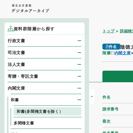
資料群階層から探す
トップ
詳細検
行政文書
陰徳
件名
司法文書
階層
内閣文庫
法人文書
寄贈・寄託文書
内閣文庫
件名
和書
請求番号
和書(多聞櫓文書を除く）
冊次
多聞櫓文書