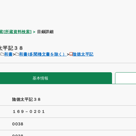
索[所蔵資料検索]
目録詳細
太平記３８
和書
和書(多聞櫓文書を除く）
陰徳太平記
基本情報
陰徳太平記３８
１６９－０２０１
0038