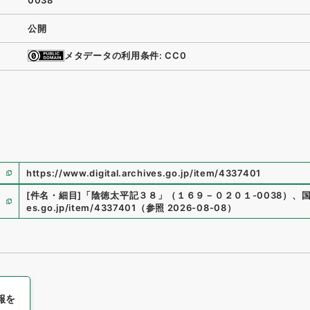
0038
公開
メタデータの利用条件: CC0
https://www.digital.archives.go.jp/item/4337401
[件名・細目]
「
陰徳太平記３８
」
（
１６９－０２０１-0038
）
、
es.go.jp/item/4337401
（
参照
2026-08-08
）
報を