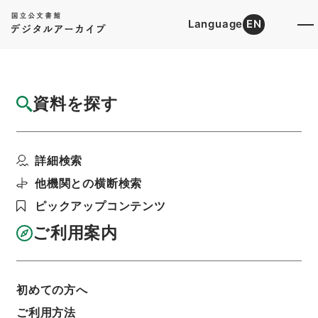
Language
EN
トップ
詳細検索[所蔵資料検索]
目録詳細
資料を探す
件名
新編武蔵風土記 巻之６ 山川 名所附
詳細検索
階層
内閣文庫
和書
和書(多聞櫓文書を除く）
新編武蔵風土記
他機関との横断検索
利用請求書印刷
ピックアップコンテンツ
ご利用案内
基本情報
全ての情報
初めての方へ
ご利用方法