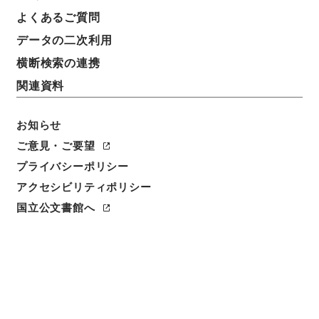
よくあるご質問
データの二次利用
横断検索の連携
関連資料
お知らせ
ご意見・ご要望
プライバシーポリシー
閲覧
アクセシビリティポリシー
件名
国立公文書館へ
新編武蔵風土記 巻之６ 山川 名所附
請求番号
１７３－０２１２
冊次
0007