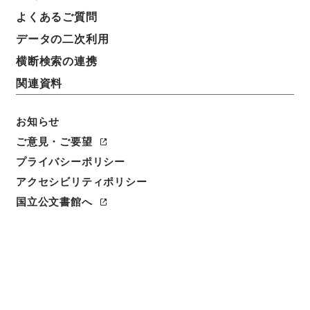
よくあるご質問
データの二次利用
横断検索の連携
関連資料
お知らせ
ご意見・ご要望
プライバシーポリシー
閲覧
アクセシビリティポリシー
件名
国立公文書館へ
新編武蔵風土記 巻之３６ 葛飾郡
請求番号
１７３－０２１２
冊次
0037