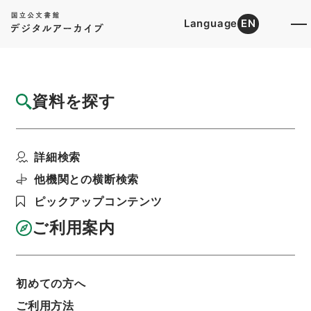
Language
EN
トップ
詳細検索[所蔵資料検索]
目録詳細
資料を探す
件名
新編武蔵風土記 巻之３６ 葛飾郡
詳細検索
階層
内閣文庫
和書
和書(多聞櫓文書を除く）
新編武蔵風土記
他機関との横断検索
利用請求書印刷
ピックアップコンテンツ
ご利用案内
基本情報
全ての情報
初めての方へ
ご利用方法