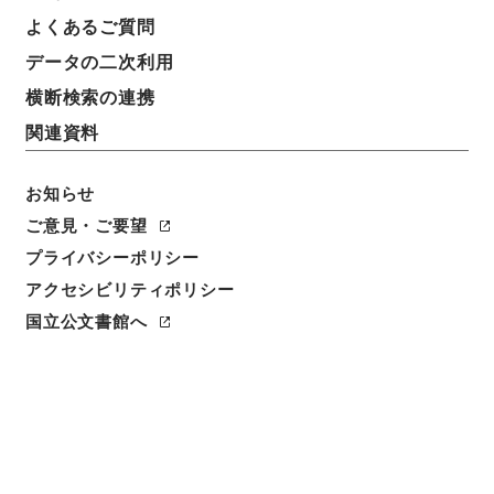
よくあるご質問
データの二次利用
横断検索の連携
関連資料
お知らせ
ご意見・ご要望
プライバシーポリシー
閲覧
アクセシビリティポリシー
国立公文書館へ
件名
焦太史編輯国朝献徴録５０
請求番号
史０７１－０００１
冊次