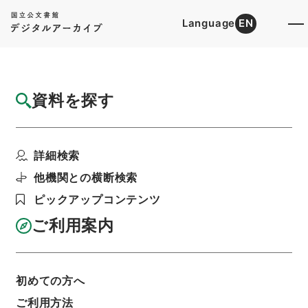
Language
EN
トップ
詳細検索[所蔵資料検索]
目録詳細
資料を探す
件名
焦太史編輯国朝献徴録５０
詳細検索
階層
内閣文庫
漢書
史の部
焦太史編輯国朝献徴録
他機関との横断検索
利用請求書印刷
ピックアップコンテンツ
ご利用案内
基本情報
全ての情報
初めての方へ
ご利用方法