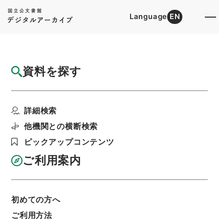
Language
EN
トップ
詳細検索[所蔵資料検索]
目録詳細
資料を探す
件名
五経集註３２
詳細検索
階層
内閣文庫
漢書
経の部
五経集註
利用請求書印刷
他機関との横断検索
ピックアップコンテンツ
ご利用案内
基本情報
全ての情報
初めての方へ
ご利用方法