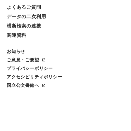
よくあるご質問
データの二次利用
横断検索の連携
関連資料
お知らせ
ご意見・ご要望
閲覧
プライバシーポリシー
アクセシビリティポリシー
件名
五経集註３２
国立公文書館へ
請求番号
経０２９－０００１
冊次
0032