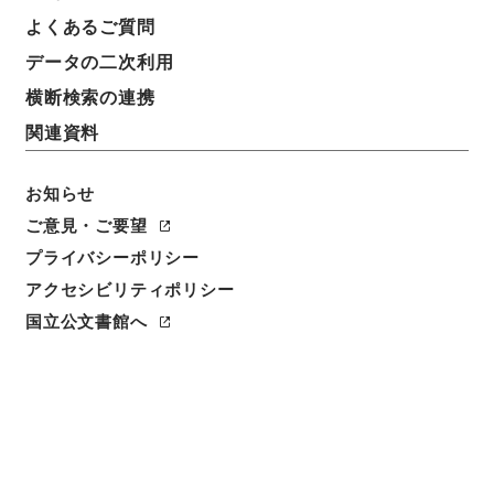
よくあるご質問
データの二次利用
横断検索の連携
関連資料
お知らせ
ご意見・ご要望
閲覧
プライバシーポリシー
アクセシビリティポリシー
件名
音学十書１５
国立公文書館へ
請求番号
経０４６－００１２
冊次
0015