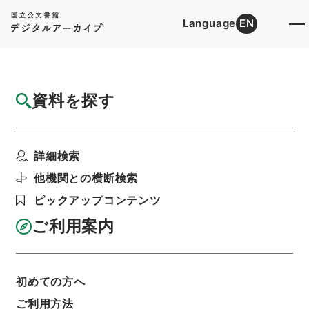
Language
EN
トップ
詳細検索[所蔵資料検索]
目録詳細
資料を探す
件名
音学十書１５
詳細検索
階層
内閣文庫
漢書
経の部
音学十書
利用請求書印刷
他機関との横断検索
ピックアップコンテンツ
ご利用案内
基本情報
全ての情報
初めての方へ
ご利用方法