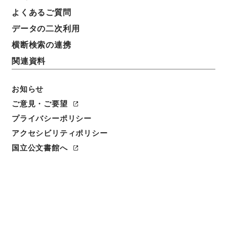
よくあるご質問
データの二次利用
横断検索の連携
関連資料
お知らせ
ご意見・ご要望
閲覧
プライバシーポリシー
件名
アクセシビリティポリシー
新刻世史類編１２
国立公文書館へ
請求番号
２８４－００７４
冊次
0012