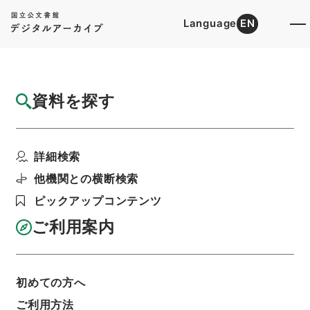
Language
EN
トップ
詳細検索[所蔵資料検索]
目録詳細
資料を探す
件名
新刻世史類編１２
詳細検索
階層
内閣文庫
漢書
史の部
新刻世史類編
利用請求書印刷
他機関との横断検索
ピックアップコンテンツ
ご利用案内
基本情報
全ての情報
初めての方へ
ご利用方法