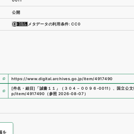
0011
公開
メタデータの利用条件: CC0
https://www.digital.archives.go.jp/item/4917490
[件名・細目]
「
誠書１１
」
（
３０４－００９６-0011
）
、
国立公文
p/item/4917490
（
参照
2026-08-07
）
報を