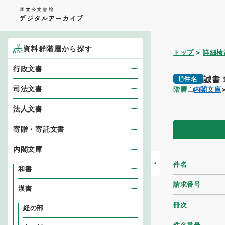
資料群階層から探す
トップ
詳細検
行政文書
誠書
件名
司法文書
階層
内閣文庫
法人文書
寄贈・寄託文書
内閣文庫
件名
和書
請求番号
漢書
冊次
経の部