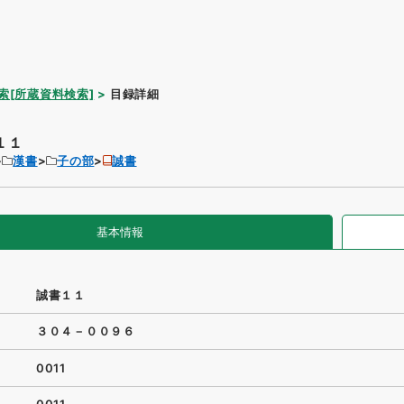
索[所蔵資料検索]
目録詳細
１１
漢書
子の部
誠書
基本情報
誠書１１
３０４－００９６
0011