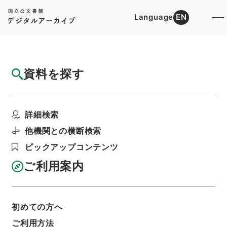
Language
EN
トップ
詳細検索[所蔵資料検索]
目録詳細
資料を探す
件名
本草綱目４
詳細検索
階層
内閣文庫
漢書
子の部
本草綱目
利用請求書印刷
他機関との横断検索
ピックアップコンテンツ
ご利用案内
基本情報
全ての情報
初めての方へ
ご利用方法