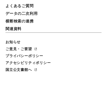
よくあるご質問
データの二次利用
横断検索の連携
関連資料
お知らせ
閲覧
ご意見・ご要望
プライバシーポリシー
件名
アクセシビリティポリシー
本草綱目４
国立公文書館へ
請求番号
３０４－０３０６
冊次
0004