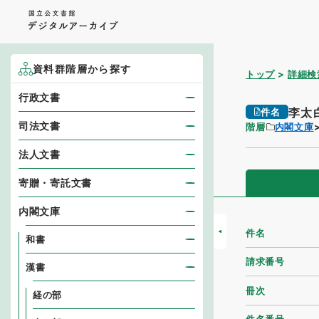
資料群階層から探す
トップ
詳細検
行政文書
李太
件名
司法文書
階層
内閣文庫
法人文書
寄贈・寄託文書
内閣文庫
件名
和書
請求番号
漢書
冊次
経の部