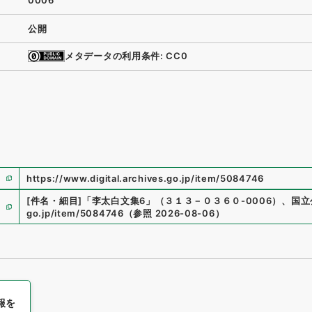
0006
公開
メタデータの利用条件: CC0
https://www.digital.archives.go.jp/item/5084746
[件名・細目]
「
李太白文集6
」
（
３１３－０３６０-0006
）
、
国立
go.jp/item/5084746
（
参照
2026-08-06
）
報を