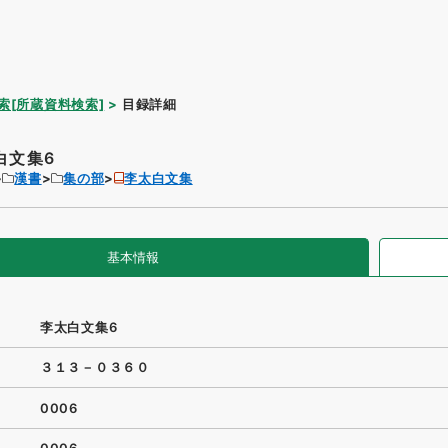
索[所蔵資料検索]
目録詳細
白文集6
漢書
集の部
李太白文集
基本情報
李太白文集6
３１３－０３６０
0006