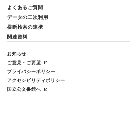
よくあるご質問
データの二次利用
横断検索の連携
関連資料
お知らせ
ご意見・ご要望
プライバシーポリシー
閲覧
アクセシビリティポリシー
国立公文書館へ
件名
満州国政府公報日訳 康徳10年2月分(第2607号～第
2625号）
請求番号
ヨ３１０－０１０１