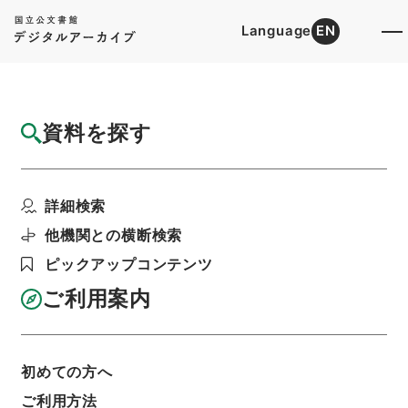
Language
EN
トップ
詳細検索[所蔵資料検索]
目録詳細
資料を探す
件名
満州国政府公報日訳 康徳10年2月分(第2607
詳細検索
号～第262...
階層
内閣文庫
和書
和書(多聞櫓文書を除く）
他機関との横断検索
満州国政府公報日訳
ピックアップコンテンツ
利用請求書印刷
ご利用案内
基本情報
全ての情報
初めての方へ
ご利用方法