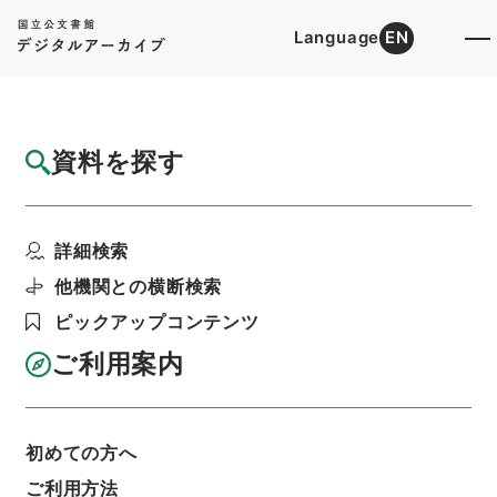
Language
EN
トップ
詳細検索[所蔵資料検索]
目録詳細
資料を探す
件名
満州国政府公報日訳 康徳9年10月分(第2510
詳細検索
号～第253...
階層
内閣文庫
和書
和書(多聞櫓文書を除く）
他機関との横断検索
満州国政府公報日訳
ピックアップコンテンツ
利用請求書印刷
ご利用案内
基本情報
全ての情報
初めての方へ
ご利用方法