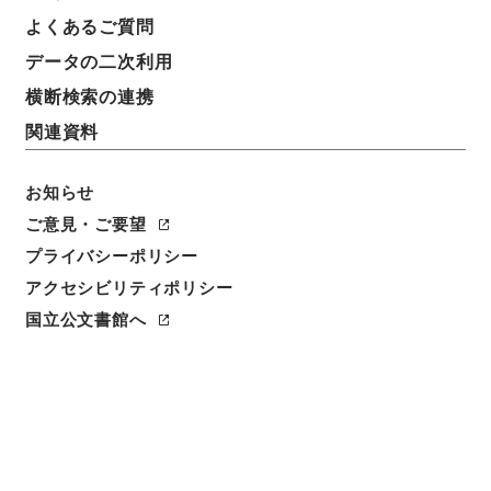
よくあるご質問
データの二次利用
横断検索の連携
関連資料
お知らせ
ご意見・ご要望
プライバシーポリシー
閲覧
アクセシビリティポリシー
国立公文書館へ
件名
満州国政府公報日訳 康徳9年10月分(第2510号～第
2534号）
請求番号
ヨ３１０－０１０１