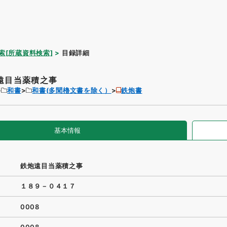
索[所蔵資料検索]
目録詳細
遠目当薬積之事
和書
和書(多聞櫓文書を除く）
鉄炮書
基本情報
鉄炮遠目当薬積之事
１８９－０４１７
0008