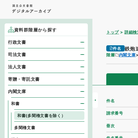
資料群階層から探す
トップ
詳細検
行政文書
鉄炮
件名
司法文書
階層
内閣文庫
法人文書
寄贈・寄託文書
内閣文庫
件名
和書
請求番号
和書(多聞櫓文書を除く）
冊次
多聞櫓文書