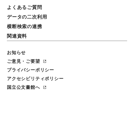
よくあるご質問
データの二次利用
横断検索の連携
関連資料
お知らせ
ご意見・ご要望
プライバシーポリシー
閲覧
アクセシビリティポリシー
国立公文書館へ
件名
町積同田積
請求番号
１８９－０４１７
冊次