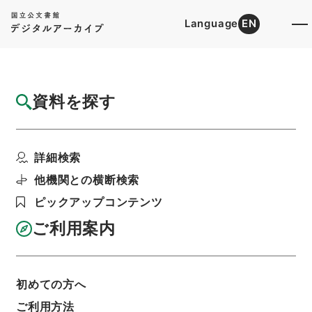
Language
EN
トップ
詳細検索[所蔵資料検索]
目録詳細
資料を探す
件名
町積同田積
詳細検索
階層
内閣文庫
和書
和書(多聞櫓文書を除く）
鉄炮書
他機関との横断検索
利用請求書印刷
ピックアップコンテンツ
ご利用案内
基本情報
全ての情報
初めての方へ
ご利用方法