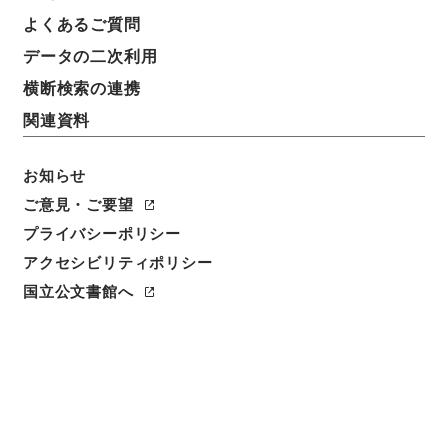
よくあるご質問
データの二次利用
横断検索の連携
関連資料
お知らせ
ご意見・ご要望
プライバシーポリシー
閲覧
アクセシビリティポリシー
国立公文書館へ
件名
分割星之積之事
請求番号
１８９－０４１７
冊次