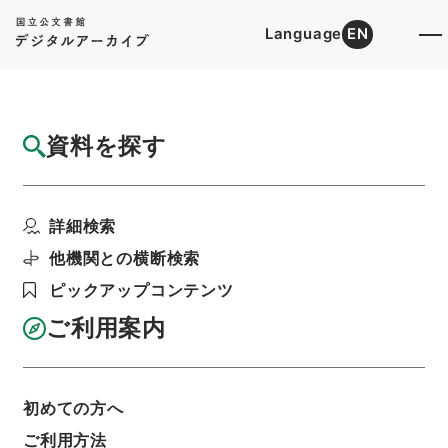
Language
EN
トップ
詳細検索[所蔵資料検索]
目録詳細
資料を探す
件名
分割星之積之事
詳細検索
階層
内閣文庫
和書
和書(多聞櫓文書を除く）
鉄炮書
他機関との横断検索
利用請求書印刷
ピックアップコンテンツ
ご利用案内
基本情報
全ての情報
初めての方へ
ご利用方法