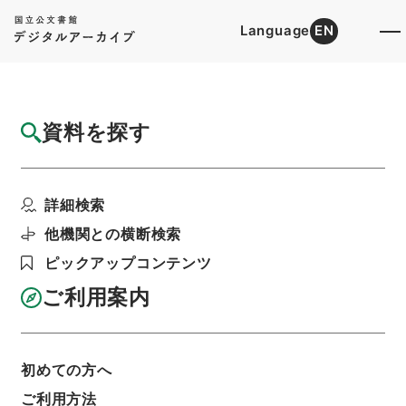
Language
EN
トップ
詳細検索[所蔵資料検索]
目録詳細
資料を探す
件名
神皇雑用先規録１
詳細検索
階層
内閣文庫
和書
和書(多聞櫓文書を除く）
続群書類従
他機関との横断検索
利用請求書印刷
ピックアップコンテンツ
ご利用案内
基本情報
全ての情報
初めての方へ
ご利用方法