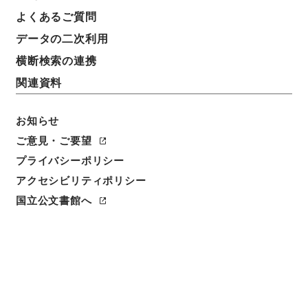
よくあるご質問
データの二次利用
横断検索の連携
関連資料
お知らせ
ご意見・ご要望
閲覧
プライバシーポリシー
アクセシビリティポリシー
件名
国立公文書館へ
神皇雑用先規録１
請求番号
２１６－０００１
冊次
0003