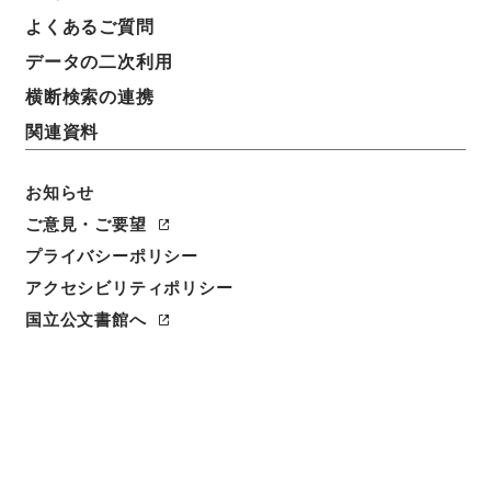
よくあるご質問
データの二次利用
横断検索の連携
関連資料
お知らせ
ご意見・ご要望
閲覧
プライバシーポリシー
アクセシビリティポリシー
件名
国立公文書館へ
建久九年内宮仮殿遷宮記１
請求番号
２１６－０００１
冊次
0011