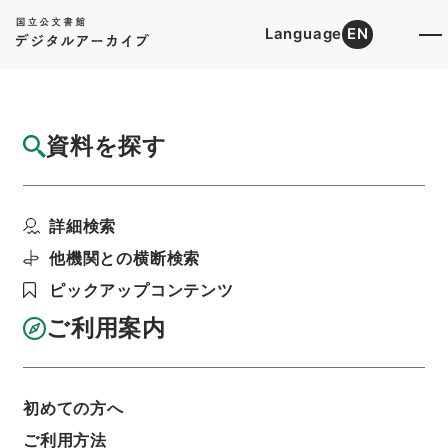
Language
EN
トップ
詳細検索[所蔵資料検索]
目録詳細
資料を探す
件名
建久九年内宮仮殿遷宮記１
詳細検索
階層
内閣文庫
和書
和書(多聞櫓文書を除く）
続群書類従
他機関との横断検索
利用請求書印刷
ピックアップコンテンツ
ご利用案内
基本情報
全ての情報
初めての方へ
ご利用方法