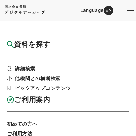
Language
EN
トップ
詳細検索[所蔵資料検索]
目録詳細
資料を探す
件名
永享元年己酉十一月廿日山口祭記
詳細検索
階層
内閣文庫
和書
和書(多聞櫓文書を除く）
続群書類従
他機関との横断検索
利用請求書印刷
ピックアップコンテンツ
ご利用案内
基本情報
全ての情報
初めての方へ
ご利用方法