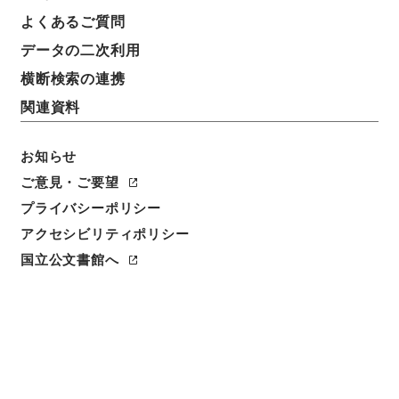
よくあるご質問
データの二次利用
横断検索の連携
関連資料
お知らせ
ご意見・ご要望
閲覧
プライバシーポリシー
アクセシビリティポリシー
件名
国立公文書館へ
永享元年己酉十一月廿日山口祭記
請求番号
２１６－０００１
冊次
0014