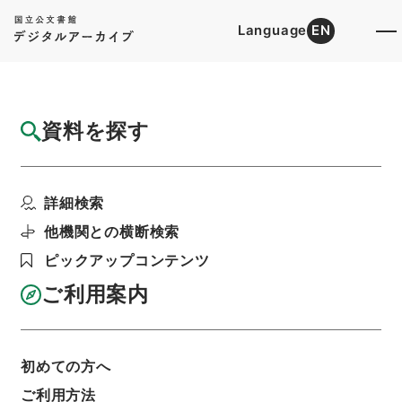
Language
EN
トップ
詳細検索[所蔵資料検索]
目録詳細
資料を探す
件名
源氏物語竟宴記
詳細検索
階層
内閣文庫
和書
和書(多聞櫓文書を除く）
群書類従
他機関との横断検索
利用請求書印刷
ピックアップコンテンツ
ご利用案内
基本情報
全ての情報
初めての方へ
ご利用方法