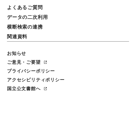
よくあるご質問
データの二次利用
横断検索の連携
関連資料
お知らせ
ご意見・ご要望
プライバシーポリシー
閲覧
アクセシビリティポリシー
件名
国立公文書館へ
源氏物語竟宴記
請求番号
２１４－００３８
冊次
0400