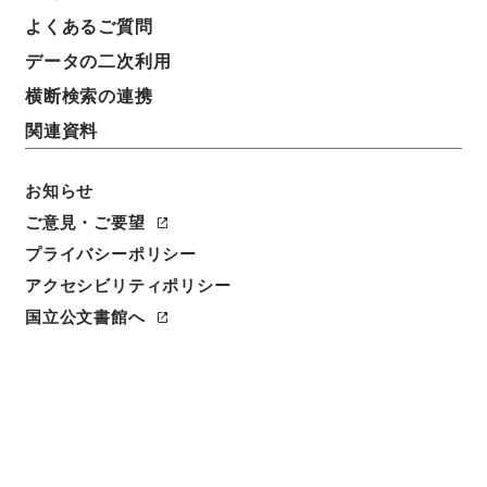
よくあるご質問
データの二次利用
横断検索の連携
関連資料
お知らせ
ご意見・ご要望
閲覧
プライバシーポリシー
アクセシビリティポリシー
件名
国立公文書館へ
河内国若江村木村長門守古墳繁昌
請求番号
１５０－０１４２
冊次
0002