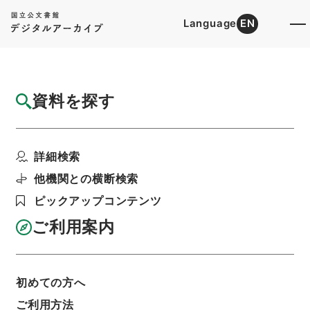
Language
EN
トップ
詳細検索[所蔵資料検索]
目録詳細
資料を探す
件名
河内国若江村木村長門守古墳繁昌
詳細検索
階層
内閣文庫
和書
和書(多聞櫓文書を除く）
文政雑記
他機関との横断検索
利用請求書印刷
ピックアップコンテンツ
ご利用案内
基本情報
全ての情報
初めての方へ
ご利用方法