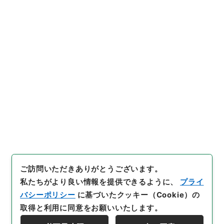
https://www.digital.archive
URIをコピー
s.go.jp/item/754163
[件名・細目]
「
河内国若江村木
村長門守古墳繁昌
」
（
１５０－
０１４２-0036
）
、
国立公文書
引用例をコピー
館デジタルアーカイブ
、
http
s://www.digital.archives.go.
jp/item/754163
（
参照
2026-
08-09
）
ご訪問いただきありがとうございます。
私たちがより良い情報を提供できるように、
プライ
バシーポリシー
に基づいたクッキー（Cookie）の
取得と利用に同意をお願いいたします。