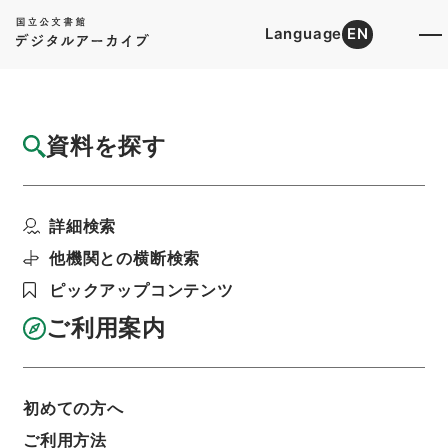
Language
EN
トップ
詳細検索[所蔵資料検索]
目録詳細
資料を探す
件名
元禄国絵図琉球国沖縄島
詳細検索
階層
内閣文庫
和書
和書(多聞櫓文書を除く）
国絵図
他機関との横断検索
利用請求書印刷
ピックアップコンテンツ
ご利用案内
基本情報
全ての情報
初めての方へ
ご利用方法