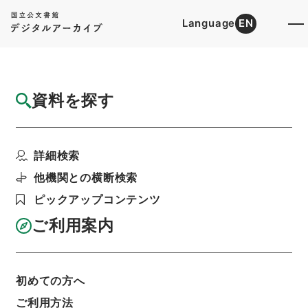
Language
EN
トップ
詳細検索[所蔵資料検索]
目録詳細
資料を探す
件名
元禄国絵図薩摩国
詳細検索
階層
内閣文庫
和書
和書(多聞櫓文書を除く）
国絵図
他機関との横断検索
利用請求書印刷
ピックアップコンテンツ
ご利用案内
基本情報
全ての情報
初めての方へ
ご利用方法