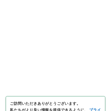
https://www.digital.archive
URIをコピー
s.go.jp/item/764136
[件名・細目]
「
元禄国絵図薩摩
国
」
（
特０８３－０００１-013
6
）
、
国立公文書館デジタルア
引用例をコピー
ーカイブ
、
https://www.digit
al.archives.go.jp/item/7641
36
（
参照
2026-08-08
）
ご訪問いただきありがとうございます。
私たちがより良い情報を提供できるように、
プライ