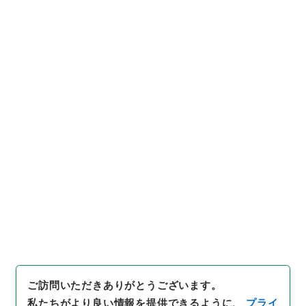
https://www.digital.archive
URIをコピー
s.go.jp/item/764190
[件名・細目]
「
元禄国絵図河内
国
」
（
特０８３－０００１-00
08
）
、
国立公文書館デジタルア
引用例をコピー
ーカイブ
、
https://www.digit
al.archives.go.jp/item/7641
90
（
参照
2026-08-09
）
ご訪問いただきありがとうございます。
私たちがより良い情報を提供できるように、
プライ