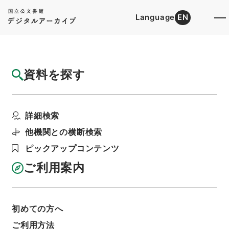
Language
EN
トップ
詳細検索[所蔵資料検索]
目録詳細
資料を探す
件名
元禄国絵図河内国
詳細検索
階層
内閣文庫
和書
和書(多聞櫓文書を除く）
国絵図
他機関との横断検索
利用請求書印刷
ピックアップコンテンツ
ご利用案内
基本情報
全ての情報
初めての方へ
ご利用方法