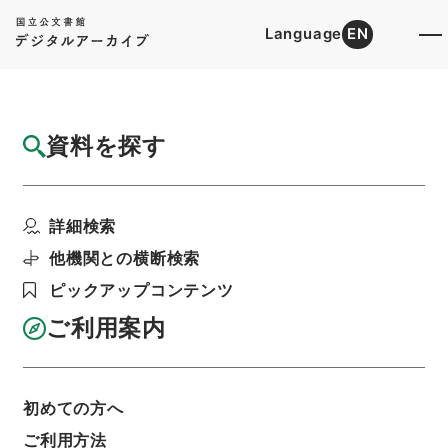
Language
EN
トップ
詳細検索[所蔵資料検索]
目録詳細
資料を探す
簿冊
難経本義
詳細検索
階層
内閣文庫
漢書
子の部
利用請求書印刷
他機関との横断検索
ピックアップコンテンツ
ご利用案内
基本情報
全ての情報
初めての方へ
ご利用方法