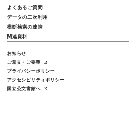
よくあるご質問
データの二次利用
横断検索の連携
関連資料
お知らせ
ご意見・ご要望
閲覧
プライバシーポリシー
簿冊標題
アクセシビリティポリシー
難経本義
国立公文書館へ
請求番号
３００－０１７２
旧蔵者
医学館