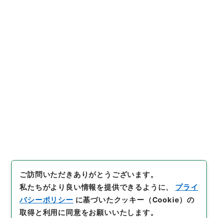
閲覧
2
件名
難経本義２
内閣文庫
漢書
子の部
難経本義
[
請求番号
]
３００－０１７２
[
冊次
]
0002
[
件名番
号
]
0002
[
利用制限の区分等
]
公開
閲覧
ご訪問いただきありがとうございます。
私たちがより良い情報を提供できるように、
プライ
バシーポリシー
に基づいたクッキー（Cookie）の
取得と利用に同意をお願いいたします。