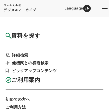
Language
EN
トップ
詳細検索[所蔵資料検索]
目録詳細
資料を探す
簿冊
日本紀略
詳細検索
階層
内閣文庫
和書
和書(多聞櫓文書を除く）
利用請求書印刷
他機関との横断検索
ピックアップコンテンツ
ご利用案内
基本情報
全ての情報
初めての方へ
ご利用方法