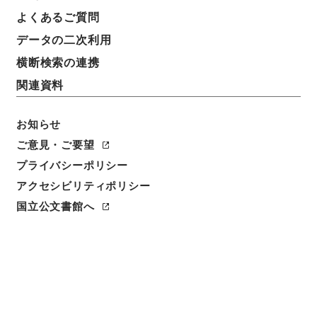
よくあるご質問
データの二次利用
横断検索の連携
関連資料
お知らせ
ご意見・ご要望
閲覧
プライバシーポリシー
アクセシビリティポリシー
簿冊標題
日本紀略
国立公文書館へ
請求番号
１３８－０００５
旧蔵者
司法省