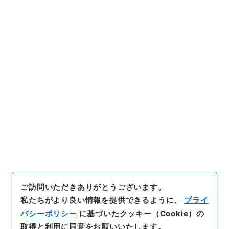
14
件名
日本紀略１４
内閣文庫
和書
和書(多聞櫓文書を除く）
日本紀略
[
請求番号
]
１３８－０００５
[
冊次
]
0014
[
件名番
号
]
0014
[
利用制限の区分等
]
公開
閲覧
ご訪問いただきありがとうございます。
私たちがより良い情報を提供できるように、
プライ
バシーポリシー
に基づいたクッキー（Cookie）の
取得と利用に同意をお願いいたします。