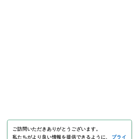
https://www.digital.archive
URIをコピー
s.go.jp/item/3693787
[件名・細目]
「
写真週報 7
号 昭和13年3月30日号
」
（
ヨ
３１０－０１１６-0007
）
、
国
引用例をコピー
立公文書館デジタルアーカイ
ブ
、
https://www.digital.arc
hives.go.jp/item/3693787
（
参照
2026-08-07
）
ご訪問いただきありがとうございます。
私たちがより良い情報を提供できるように、
プライ