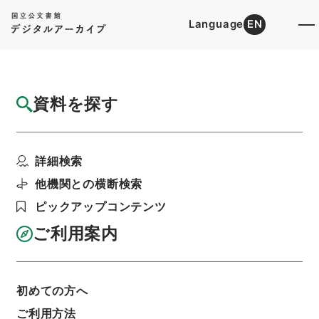
Language
EN
トップ
詳細検索[所蔵資料検索]
目録詳細
資料を探す
件名
写真週報 7号 昭和13年3月30日号
詳細検索
階層
内閣文庫
和書
和書(多聞櫓文書を除く）
写真週報
他機関との横断検索
利用請求書印刷
ピックアップコンテンツ
ご利用案内
基本情報
全ての情報
初めての方へ
ご利用方法