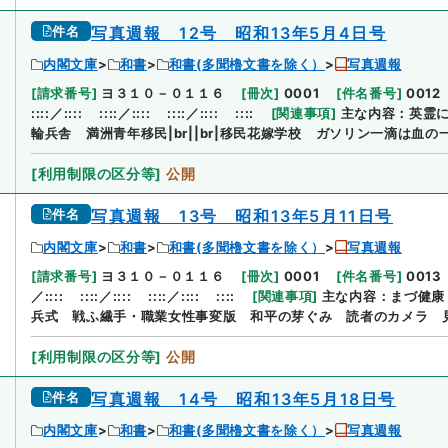
件名
写真週報 12号 昭和13年5月4日号
内閣文庫
和書
和書(多聞櫓文書を除く）
写真週報
[
請求番号
]
ヨ３１０－０１１６
[
冊次
]
0001
[
件名番号
]
0012
::::／::::
::::／::::
::::／::::
::::
[
関連事項
]
主な内容：英霊
輪兵舎 満洲青年移民|br||br|移民花嫁学校 ガソリン一滴は血
[
利用制限の区分等
]
公開
件名
写真週報 13号 昭和13年5月11日号
内閣文庫
和書
和書(多聞櫓文書を除く）
写真週報
[
請求番号
]
ヨ３１０－０１１６
[
冊次
]
0001
[
件名番号
]
0013
／::::
::::／::::
::::／::::
::::
[
関連事項
]
主な内容：まづ健康
兵式 戦ふ繊手・職業女性事変版 和平の芽ぐみ 読者のカメラ 
[
利用制限の区分等
]
公開
件名
写真週報 14号 昭和13年5月18日号
内閣文庫
和書
和書(多聞櫓文書を除く）
写真週報