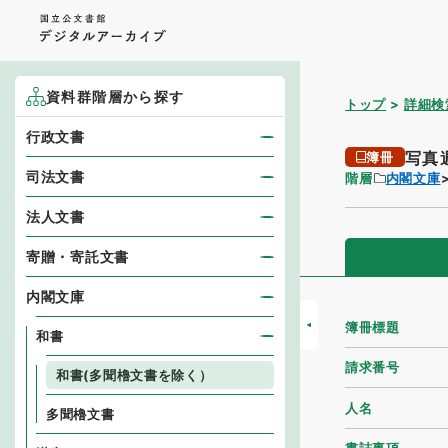
資料群階層から探す
トップ
詳細検
行政文書
写真
簿冊
司法文書
階層
内閣文庫
法人文書
寄贈・寄託文書
内閣文庫
簿冊標題
和書
請求番号
和書(多聞櫓文書を除く）
人名
多聞櫓文書