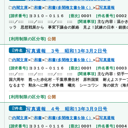
内閣文庫
和書
和書(多聞櫓文書を除く）
写真週報
[
請求番号
]
ヨ３１０－０１１６
[
冊次
]
0001
[
件名番号
]
0002
::::／::::
::::／::::
::::／::::
::::
[
関連事項
]
主な内容：温か
ッラ 思想戦展から 事変下議会の脈絡 見よ！試練の日本・銃後
[
利用制限の区分等
]
公開
件名
写真週報 3号 昭和13年3月2日号
内閣文庫
和書
和書(多聞櫓文書を除く）
写真週報
[
請求番号
]
ヨ３１０－０１１６
[
冊次
]
0001
[
件名番号
]
0003
::::／::::
::::／::::
::::／::::
::::
[
関連事項
]
主な内容：切手
国六周年 甦った赤化村・千葉県豊住村 原料国策 耐えよステー
なるまで 勲永へに輝く大串機 曦光 シーコワン 海の彼方（海
[
利用制限の区分等
]
公開
件名
写真週報 4号 昭和13年3月9日号
内閣文庫
和書
和書(多聞櫓文書を除く）
写真週報
[
請求番号
]
ヨ３１０－０１１６
[
冊次
]
0001
[
件名番号
]
0004