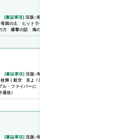
[
書誌事項
]
活版::昭和:130223:東京
::::／::::
閲覧
き母国の土 ヒットラーユーゲント ファッショ・バリ
の力 爆撃の話 海の彼方（海外通信）
[
書誌事項
]
活版::昭和:130302:東京
::::／::::
一枚輝く航空 見よ！試練の日本・銃後の力 満州国建
閲覧
プル・ファイバーに ステープル・ファイバーが織物に
外通信）
[
書誌事項
]
活版::昭和:130309:東京
[
関連事項
]
閲覧