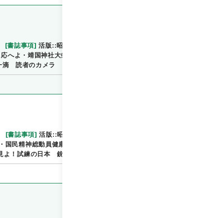
[
書誌事項
]
活版::昭和:130504:東京
::::／::::
閲覧
に応へよ・靖国神社大祭 行け若人・築け大陸日本！日
の一滴 読者のカメラ 海の彼方（海外通信）
[
書誌事項
]
活版::昭和:130511:東京
::::／::::
::::
閲覧
・国民精神総動員健康週間 皇成輝く事変天長節の観
見よ！試練の日本 銃後の力 海の彼方（海外通信）