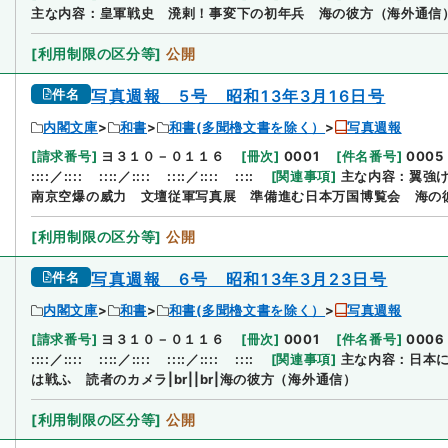
主な内容：皇軍戦史 溌剌！事変下の初年兵 海の彼方（海外通信
[
利用制限の区分等
]
公開
件名
写真週報 5号 昭和13年3月16日号
内閣文庫
和書
和書(多聞櫓文書を除く）
写真週報
[
請求番号
]
ヨ３１０－０１１６
[
冊次
]
0001
[
件名番号
]
0005
::::／::::
::::／::::
::::／::::
::::
[
関連事項
]
主な内容：翼強
南京空爆の威力 文壇従軍写真展 準備進む日本万国博覧会 海の
[
利用制限の区分等
]
公開
件名
写真週報 6号 昭和13年3月23日号
内閣文庫
和書
和書(多聞櫓文書を除く）
写真週報
[
請求番号
]
ヨ３１０－０１１６
[
冊次
]
0001
[
件名番号
]
0006
::::／::::
::::／::::
::::／::::
::::
[
関連事項
]
主な内容：日本
は戦ふ 読者のカメラ|br||br|海の彼方（海外通信）
[
利用制限の区分等
]
公開