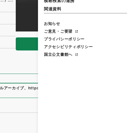
:::
/
::::
横断検索の連携
関連資料
お知らせ
ご意見・ご要望
プライバシーポリシー
閲覧
アクセシビリティポリシー
国立公文書館へ
ルアーカイブ
、
https://www.digital.archives.go.jp/file/314