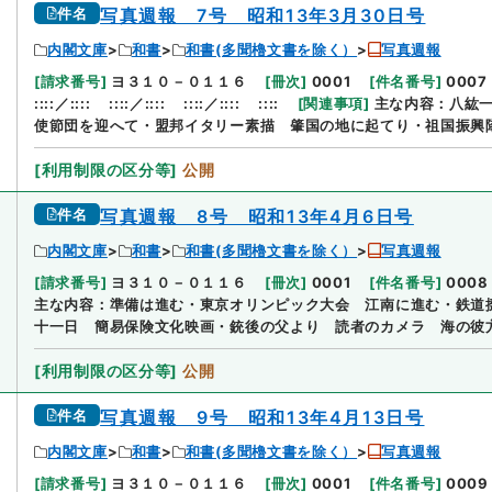
件名
写真週報 7号 昭和13年3月30日号
内閣文庫
和書
和書(多聞櫓文書を除く）
写真週報
[
請求番号
]
ヨ３１０－０１１６
[
冊次
]
0001
[
件名番号
]
0007
::::／::::
::::／::::
::::／::::
::::
[
関連事項
]
主な内容：八紘一
使節団を迎へて・盟邦イタリー素描 肇国の地に起てり・祖国振興隊
[
利用制限の区分等
]
公開
件名
写真週報 8号 昭和13年4月6日号
内閣文庫
和書
和書(多聞櫓文書を除く）
写真週報
[
請求番号
]
ヨ３１０－０１１６
[
冊次
]
0001
[
件名番号
]
0008
主な内容：準備は進む・東京オリンピック大会 江南に進む・鉄道
十一日 簡易保険文化映画・銃後の父より 読者のカメラ 海の彼
[
利用制限の区分等
]
公開
件名
写真週報 9号 昭和13年4月13日号
内閣文庫
和書
和書(多聞櫓文書を除く）
写真週報
[
請求番号
]
ヨ３１０－０１１６
[
冊次
]
0001
[
件名番号
]
0009