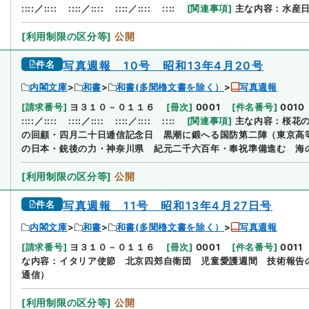
::::／::::
::::／::::
::::／::::
::::
[
関連事項
]
主な内容：水産
[
利用制限の区分等
]
公開
件名
写真週報 10号 昭和13年4月20号
内閣文庫
和書
和書(多聞櫓文書を除く）
写真週報
[
請求番号
]
ヨ３１０－０１１６
[
冊次
]
0001
[
件名番号
]
0010
::::／::::
::::／::::
::::／::::
::::
[
関連事項
]
主な内容：桜花の
の回顧・四月二十日逓信記念日 黒潮に鍛へる国防第二陣（東京高
の日本・銃後の力・神奈川県 紀元二千六百年・奉祝準備進む 海
[
利用制限の区分等
]
公開
件名
写真週報 11号 昭和13年4月27日号
内閣文庫
和書
和書(多聞櫓文書を除く）
写真週報
[
請求番号
]
ヨ３１０－０１１６
[
冊次
]
0001
[
件名番号
]
0011
な内容：イタリア使節 北京四郊自衛団 児童愛護週間 技術報告
通信）
[
利用制限の区分等
]
公開