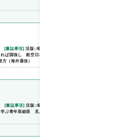
）
[
書誌事項
]
活版::昭和:130316:東京
::::／::::
閲覧
ければ国強し 航空日本・航空局 青空のあこがれよ
彼方（海外通信）
[
書誌事項
]
活版::昭和:130323:東京
::::／::::
閲覧
に学ぶ青年亜細亜 見よ！試練の日本・銃後の力 電波