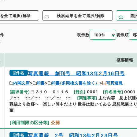
を全て選択/解除
検索結果を全て選択/解除
選
表示数
表示順
件
示
.
概要情報
件名
写真週報 創刊号 昭和13年2月16日号
内閣文庫
和書
和書(多聞櫓文書を除く）
写真週報
[
請求番号
]
ヨ３１０－０１１６
[
冊次
]
0001
[
件名番号
]
0001
／::::
::::／::::
::::／::::
::::
[
関連事項
]
主な内容 見よ試練
戦線より故郷へ・楽しい陣中だより 世界は動いてゐる 思想戦展より
葉
[
利用制限の区分等
]
公開
件名
写真週報 2号 昭和13年2月23日号