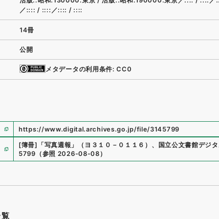
活版::昭和:130000:東京
/
活版::昭和:190000:東京／::::
/
::::／:
／::::
/
::::／::::
/
::::
14冊
公開
メタデータの利用条件: CC0
https://www.digital.archives.go.jp/file/3145799
[簿冊]
「
写真週報
」
（
ヨ３１０－０１１６
）
、
国立公文書館デジタ
5799
（
参照
2026-08-08
）
一覧