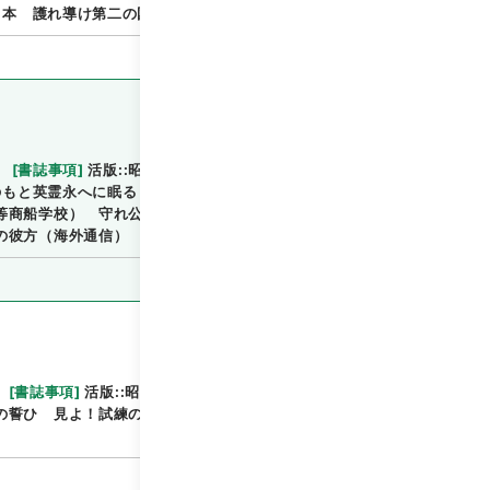
日本 護れ導け第二の国民 海の彼方（海外通信）
[
書誌事項
]
活版::昭和:130420:東京
::::／::::
もと英霊永へに眠る 徐州方面・敵の鼓動を聞く 逓信
閲覧
等商船学校） 守れ公徳・やさしい義務だ 見よ！試練
の彼方（海外通信）
[
書誌事項
]
活版::昭和:130427:東京
[
関連事項
]
主
閲覧
の誓ひ 見よ！試練の日本・銃後の力 海の彼方（海外