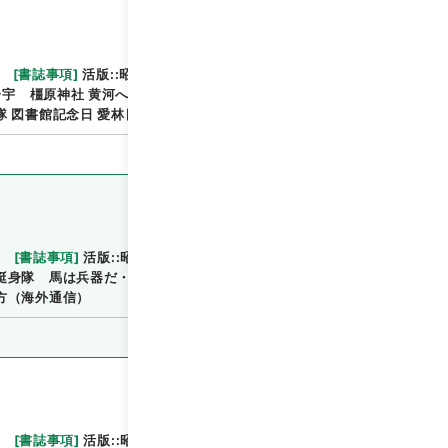
[
書誌事項
]
活版::昭和:130330:東京
::::／::::
閲覧
宇 橿原神社 黄河へ・黄河へ！ ファシスト訪日親善
 図書館記念日 愛林日 海の彼方（海外通信）
[
書誌事項
]
活版::昭和:130406:東京
[
関連事項
]
閲覧
挺身隊 馬は兵器だ・鍛えよ馴らせ 農会記念日・四月
方（海外通信）
[
書誌事項
]
活版::昭和:130413:東京
::::／::::
閲覧