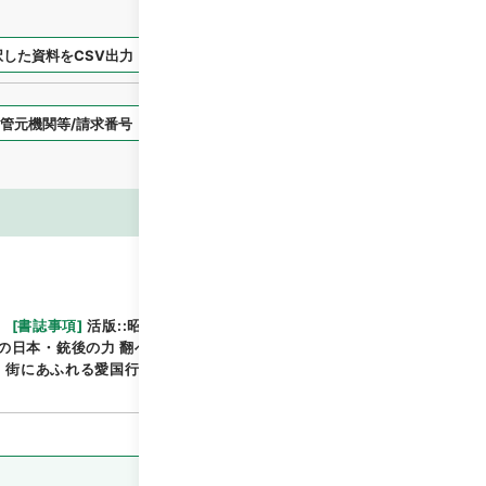
択した資料をCSV出力
選択した資料を利用請求
表示スタイル
画像等
[
書誌事項
]
活版::昭和:130216:東京
::::／::::
::::
の日本・銃後の力 翻へる五色旗 対手とせず 厚生省とは
閲覧
 街にあふれる愛国行進曲 内閣情報部の組織・刊行の言