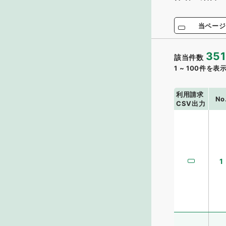
当ページ
351
該当件数
1
~
100
件を表
利用請求
No
CSV出力
1