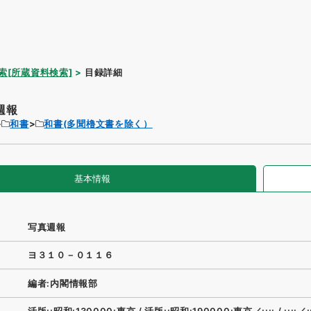
索[所蔵資料検索]
目録詳細
週報
和書
和書(多聞櫓文書を除く）
基本情報
写真週報
ヨ３１０－０１１６
編者:内閣情報部