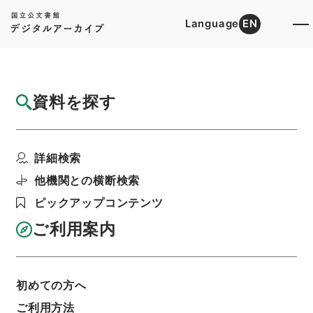
Language
EN
トップ
詳細検索[所蔵資料検索]
目録詳細
資料を探す
件名
新編武蔵風土記 巻之２３ 葛飾郡
詳細検索
階層
内閣文庫
和書
和書(多聞櫓文書を除く）
新編武蔵風土記
他機関との横断検索
利用請求書印刷
ピックアップコンテンツ
ご利用案内
基本情報
全ての情報
初めての方へ
ご利用方法