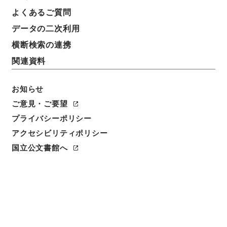
よくあるご質問
データの二次利用
横断検索の連携
関連資料
お知らせ
ご意見・ご要望
プライバシーポリシー
閲覧
アクセシビリティポリシー
件名
国立公文書館へ
新編武蔵風土記 巻之２３ 葛飾郡
請求番号
１７３－０２１２
冊次
0024