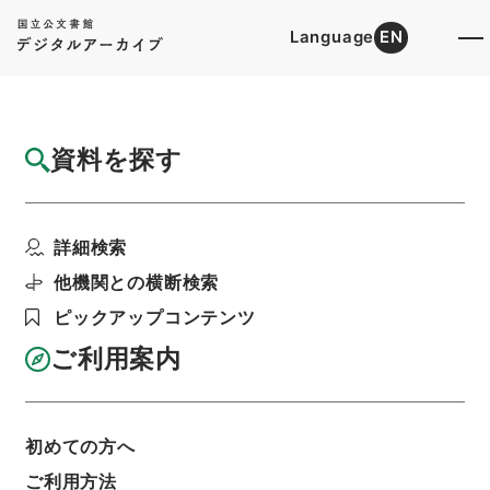
Language
EN
トップ
詳細検索[所蔵資料検索]
目録詳細
資料を探す
件名
岩代国２
詳細検索
階層
内閣文庫
和書
和書(多聞櫓文書を除く）
日本分国図
他機関との横断検索
利用請求書印刷
ピックアップコンテンツ
ご利用案内
基本情報
全ての情報
初めての方へ
ご利用方法