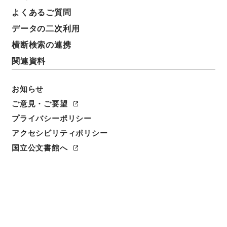
よくあるご質問
データの二次利用
横断検索の連携
関連資料
お知らせ
ご意見・ご要望
閲覧
プライバシーポリシー
アクセシビリティポリシー
件名
国立公文書館へ
内宮禰宜荒木田氏経引付２
請求番号
２１６－０００１
冊次
0032