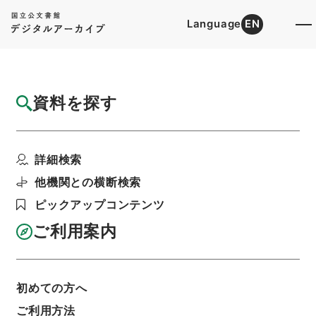
Language
EN
トップ
詳細検索[所蔵資料検索]
目録詳細
資料を探す
件名
内宮禰宜荒木田氏経引付２
詳細検索
階層
内閣文庫
和書
和書(多聞櫓文書を除く）
続群書類従
他機関との横断検索
利用請求書印刷
ピックアップコンテンツ
ご利用案内
基本情報
全ての情報
初めての方へ
ご利用方法