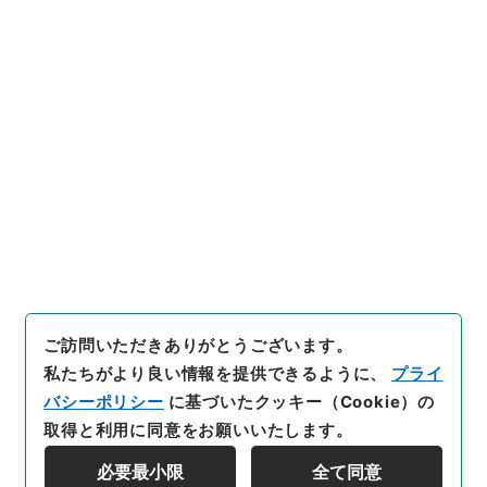
5
件名
纂評唐宋八家文読本5
内閣文庫
漢書
集の部
纂評唐宋八家文読本
[
請求番号
]
３６０－００９７
[
冊次
]
0005
[
件名番
号
]
0005
[
利用制限の区分等
]
公開
閲覧
ご訪問いただきありがとうございます。
私たちがより良い情報を提供できるように、
プライ
バシーポリシー
に基づいたクッキー（Cookie）の
取得と利用に同意をお願いいたします。
必要最小限
全て同意