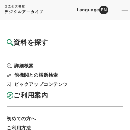
Language
EN
トップ
詳細検索[所蔵資料検索]
目録詳細
資料を探す
簿冊
纂評唐宋八家文読本
詳細検索
階層
内閣文庫
漢書
集の部
利用請求書印刷
他機関との横断検索
ピックアップコンテンツ
ご利用案内
基本情報
全ての情報
初めての方へ
ご利用方法