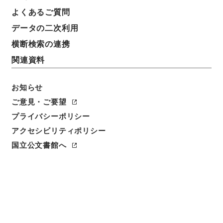
よくあるご質問
データの二次利用
横断検索の連携
関連資料
お知らせ
閲覧
ご意見・ご要望
プライバシーポリシー
簿冊標題
アクセシビリティポリシー
纂評唐宋八家文読本
国立公文書館へ
請求番号
３６０－００９７
人名
その他:清沈徳潜評
/
その他:井上揆評