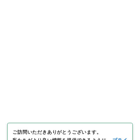
https://www.digital.archive
URIをコピー
s.go.jp/file/604417
[簿冊]
「
自昭和3年至昭和6年民
事第一審判決原本（タ）（カ）
奈良地方裁判所
」
（
平１８民事
02380100
）
、
国立公文書館デ
引用例をコピー
ジタルアーカイブ
、
https://w
ww.digital.archives.go.jp/fil
e/604417
（
参照
2026-08-0
7
）
件名・細目一覧
下位に件名・細目一覧はありません
ご訪問いただきありがとうございます。