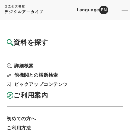
Language
EN
トップ
詳細検索[所蔵資料検索]
目録詳細
資料を探す
簿冊
自昭和3年至昭和6年民事第一審判決原本
詳細検索
（タ）（カ）奈良地方裁...
階層
司法文書
民事判決原本（国立大学より移管）
他機関との横断検索
大阪高等裁判所
奈良地方裁判所
ピックアップコンテンツ
利用請求書印刷
ご利用案内
基本情報
全ての情報
初めての方へ
ご利用方法