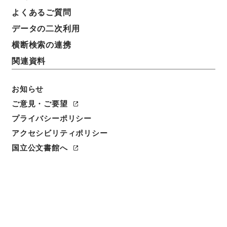
簿冊標題
よくあるご質問
自昭和3年至昭和6年民事第一審判決原本（タ）（カ）
データの二次利用
奈良地方裁判所
横断検索の連携
請求番号
関連資料
平１８民事02380100
お知らせ
移管元機関等
民事判決原本
ご意見・ご要望
プライバシーポリシー
移管等年度
アクセシビリティポリシー
平成 18
国立公文書館へ
保存場所
本館
作成・取得者
判決裁判所奈良地方裁判所