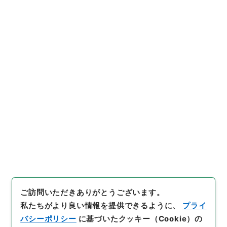
URIをコピー
s.go.jp/file/604934
[簿冊]
「
明治34年判決原本
（乙）第28号奈良地方裁判所
」
（
平１８民事02324100
）
、
国
引用例をコピー
立公文書館デジタルアーカイ
ブ
、
https://www.digital.arc
hives.go.jp/file/604934
（
参
照
2026-08-10
）
件名・細目一覧
下位に件名・細目一覧はありません
ご訪問いただきありがとうございます。
私たちがより良い情報を提供できるように、
プライ
バシーポリシー
に基づいたクッキー（Cookie）の