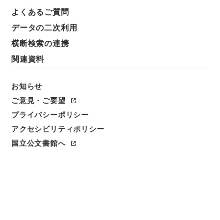
簿冊標題
よくあるご質問
明治34年判決原本（乙）第28号奈良地方裁判所
データの二次利用
請求番号
横断検索の連携
平１８民事02324100
関連資料
移管元機関等
お知らせ
民事判決原本
ご意見・ご要望
移管等年度
プライバシーポリシー
平成 18
アクセシビリティポリシー
国立公文書館へ
保存場所
本館
作成・取得者
判決裁判所奈良地方裁判所
年月日