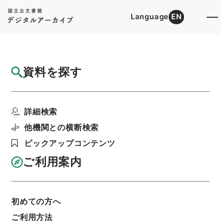
Language
EN
トップ
詳細検索[所蔵資料検索]
目録詳細
資料を探す
簿冊
明治34年判決原本（乙）第28号奈良地方裁
詳細検索
判所
階層
司法文書
民事判決原本（国立大学より移管）
他機関との横断検索
大阪高等裁判所
奈良地方裁判所
ピックアップコンテンツ
利用請求書印刷
ご利用案内
基本情報
全ての情報
初めての方へ
ご利用方法