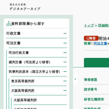
資料群階層から探す
トップ
詳細検
行政文書
明治
簿冊
司法文書
階層
司法文書
司法行政文書
裁判文書（司法府より移管）
民事判決原本（国立大学より移管）
簿冊標題
東京高等裁判所
請求番号
大阪高等裁判所
移管元機関等
大阪高等裁判所