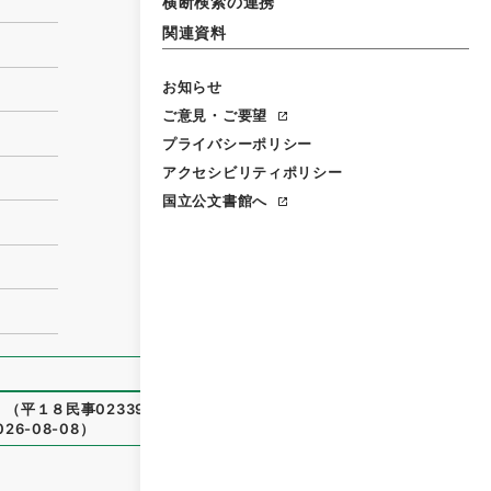
横断検索の連携
関連資料
お知らせ
ご意見・ご要望
プライバシーポリシー
アクセシビリティポリシー
国立公文書館へ
」
（
平１８民事02339100
）
、
国立公文書館デジタルアーカイ
026-08-08
）