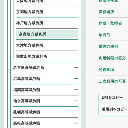
移管等年度
大阪地方裁判所
保存場所
京都地方裁判所
神戸地方裁判所
作成・取得者
奈良地方裁判所
年月日
大津地方裁判所
媒体の種別
和歌山地方裁判所
利用制限の区分
名古屋高等裁判所
関連事項
広島高等裁判所
二次利用の可否
福岡高等裁判所
URIをコピー
仙台高等裁判所
引用例をコピー
札幌高等裁判所
高松高等裁判所