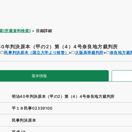
索[所蔵資料検索]
目録詳細
40年判決原本（甲の2）第（4）4号奈良地方裁判所
民事判決原本（国立大学より移管）
大阪高等裁判所
奈良地方裁
基本情報
明治40年判決原本（甲の2）第（4）4号奈良地方裁判所
平１８民事02339100
民事判決原本