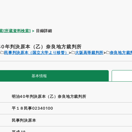
索[所蔵資料検索]
目録詳細
40年判決原本（乙）奈良地方裁判所
民事判決原本（国立大学より移管）
大阪高等裁判所
奈良地方裁
基本情報
明治40年判決原本（乙）奈良地方裁判所
平１８民事02340100
民事判決原本