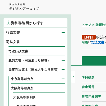
資料群階層から探す
トップ
詳細検
行政文書
明治
簿冊
司法文書
階層
司法文書
司法行政文書
裁判文書（司法府より移管）
民事判決原本（国立大学より移管）
簿冊標題
東京高等裁判所
請求番号
大阪高等裁判所
移管元機関等
大阪高等裁判所