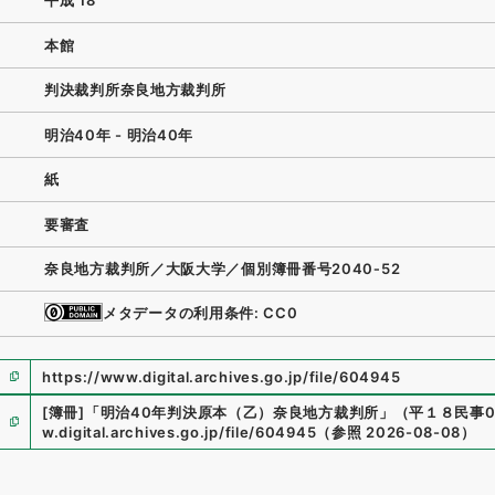
平成 18
本館
判決裁判所奈良地方裁判所
明治40年 - 明治40年
紙
要審査
奈良地方裁判所／大阪大学／個別簿冊番号2040‐52
メタデータの利用条件: CC0
https://www.digital.archives.go.jp/file/604945
[簿冊]
「
明治40年判決原本（乙）奈良地方裁判所
」
（
平１８民事02
w.digital.archives.go.jp/file/604945
（
参照
2026-08-08
）