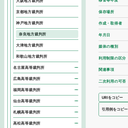
移管等年度
大阪地方裁判所
保存場所
京都地方裁判所
神戸地方裁判所
作成・取得者
奈良地方裁判所
年月日
大津地方裁判所
媒体の種別
和歌山地方裁判所
利用制限の区分
名古屋高等裁判所
関連事項
広島高等裁判所
二次利用の可否
福岡高等裁判所
URIをコピー
仙台高等裁判所
引用例をコピー
札幌高等裁判所
高松高等裁判所