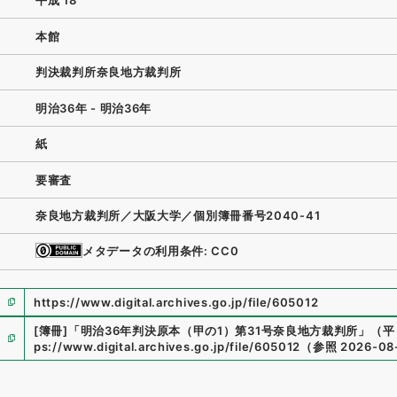
平成 18
本館
判決裁判所奈良地方裁判所
明治36年 - 明治36年
紙
要審査
奈良地方裁判所／大阪大学／個別簿冊番号2040‐41
メタデータの利用条件: CC0
https://www.digital.archives.go.jp/file/605012
[簿冊]
「
明治36年判決原本（甲の1）第31号奈良地方裁判所
」
（
平
ps://www.digital.archives.go.jp/file/605012
（
参照
2026-08