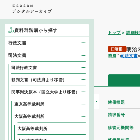
資料群階層から探す
トップ
詳細検
行政文書
明治
簿冊
司法文書
階層
司法文書
司法行政文書
裁判文書（司法府より移管）
民事判決原本（国立大学より移管）
簿冊標題
東京高等裁判所
請求番号
大阪高等裁判所
移管元機関等
大阪高等裁判所