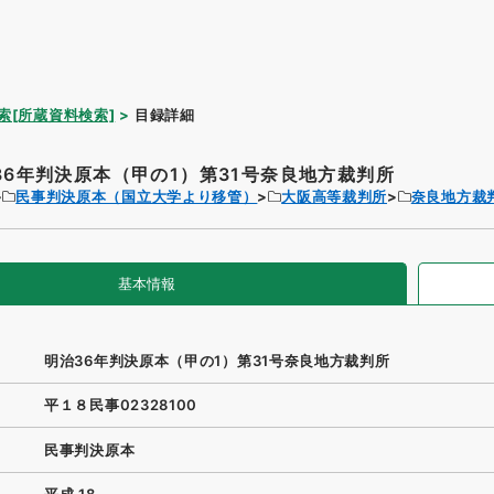
索[所蔵資料検索]
目録詳細
36年判決原本（甲の1）第31号奈良地方裁判所
民事判決原本（国立大学より移管）
大阪高等裁判所
奈良地方裁
基本情報
明治36年判決原本（甲の1）第31号奈良地方裁判所
平１８民事02328100
民事判決原本