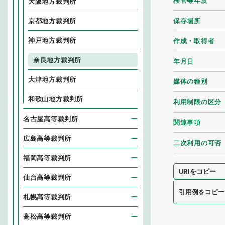
移管等年度
大阪地方裁判所
保存場所
京都地方裁判所
神戸地方裁判所
作成・取得者
奈良地方裁判所
年月日
大津地方裁判所
媒体の種別
和歌山地方裁判所
利用制限の区分
名古屋高等裁判所
関連事項
広島高等裁判所
二次利用の可否
福岡高等裁判所
URIをコピー
仙台高等裁判所
引用例をコピー
札幌高等裁判所
高松高等裁判所