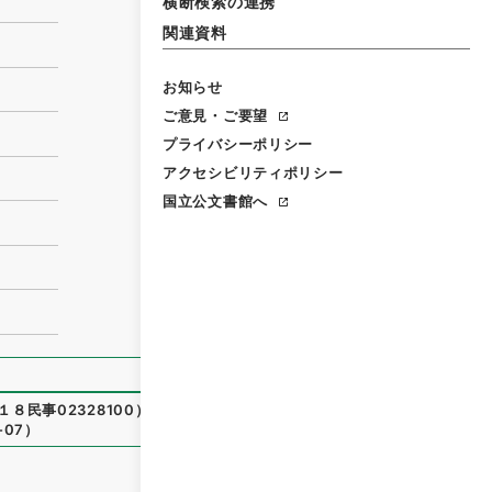
横断検索の連携
関連資料
お知らせ
ご意見・ご要望
プライバシーポリシー
アクセシビリティポリシー
国立公文書館へ
１８民事02328100
）
、
国立公文書館デジタルアーカイブ
、
htt
-07
）