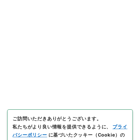
URIをコピー
s.go.jp/file/605017
[簿冊]
「
明治41年判決原本
（甲）第45号奈良地方裁判所
」
（
平１８民事02341100
）
、
国
引用例をコピー
立公文書館デジタルアーカイ
ブ
、
https://www.digital.arc
hives.go.jp/file/605017
（
参
照
2026-08-08
）
件名・細目一覧
下位に件名・細目一覧はありません
ご訪問いただきありがとうございます。
私たちがより良い情報を提供できるように、
プライ
バシーポリシー
に基づいたクッキー（Cookie）の