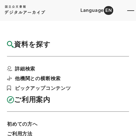
Language
EN
トップ
詳細検索[所蔵資料検索]
目録詳細
資料を探す
簿冊
明治41年判決原本（甲）第45号奈良地方裁
詳細検索
判所
階層
司法文書
民事判決原本（国立大学より移管）
他機関との横断検索
大阪高等裁判所
奈良地方裁判所
ピックアップコンテンツ
利用請求書印刷
ご利用案内
基本情報
全ての情報
初めての方へ
ご利用方法