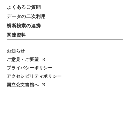
簿冊標題
よくあるご質問
明治41年判決原本（甲）第45号奈良地方裁判所
データの二次利用
請求番号
横断検索の連携
平１８民事02341100
関連資料
移管元機関等
お知らせ
民事判決原本
ご意見・ご要望
移管等年度
プライバシーポリシー
平成 18
アクセシビリティポリシー
国立公文書館へ
保存場所
本館
作成・取得者
判決裁判所奈良地方裁判所
年月日