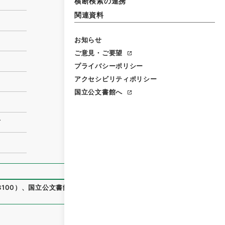
横断検索の連携
関連資料
お知らせ
ご意見・ご要望
プライバシーポリシー
アクセシビリティポリシー
国立公文書館へ
有
100
）
、
国立公文書館デジタルアーカイブ
、
https://www.digi