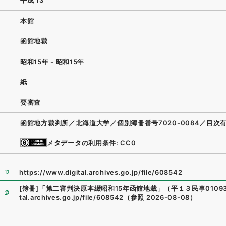
平成 13
本館
函館地裁
昭和15年 - 昭和15年
紙
要審査
函館地方裁判所／北海道大学／個別簿冊番号7020-0084／目次
メタデータの利用条件: CC0
https://www.digital.archives.go.jp/file/608542
[簿冊]
「
第二審判決原本綴昭和15年函館地裁
」
（
平１３民事01093
tal.archives.go.jp/file/608542
（
参照
2026-08-08
）