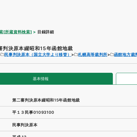
索[所蔵資料検索]
目録詳細
審判決原本綴昭和15年函館地裁
民事判決原本（国立大学より移管）
札幌高等裁判所
函館地方裁
基本情報
第二審判決原本綴昭和15年函館地裁
平１３民事01093100
民事判決原本