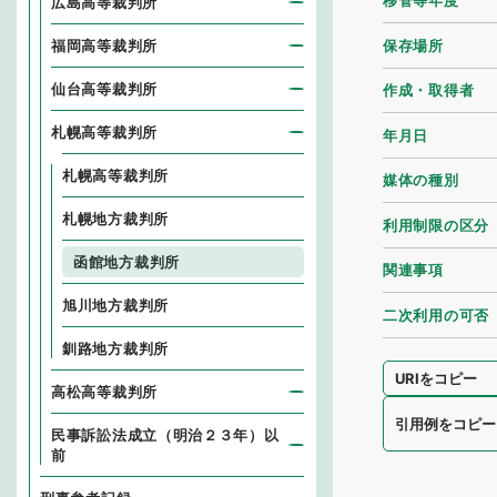
移管等年度
広島高等裁判所
保存場所
福岡高等裁判所
仙台高等裁判所
作成・取得者
札幌高等裁判所
年月日
札幌高等裁判所
媒体の種別
札幌地方裁判所
利用制限の区分
函館地方裁判所
関連事項
旭川地方裁判所
二次利用の可否
釧路地方裁判所
URIをコピー
高松高等裁判所
引用例をコピー
民事訴訟法成立（明治２３年）以
前