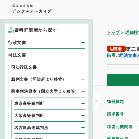
資料群階層から探す
トップ
詳細検
行政文書
第二
簿冊
司法文書
階層
司法文書
司法行政文書
裁判文書（司法府より移管）
民事判決原本（国立大学より移管）
簿冊標題
東京高等裁判所
請求番号
大阪高等裁判所
移管元機関等
名古屋高等裁判所