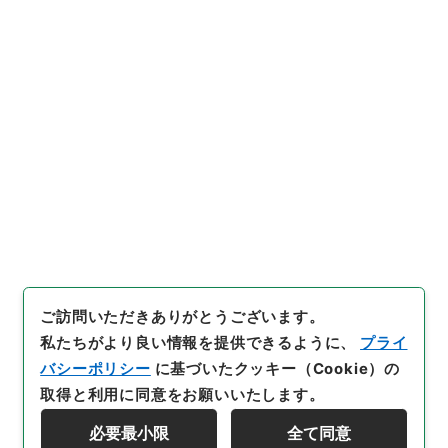
〔資料〕
法人文書
富山大学
入学料・授業料免除関係（東日本大震災関連） 平成
２３年度
[
請求番号
]
平２８富大00002100
[
件名番号
]
007
[
移管元機関等
]
富山大学
[
移管等年度
]
平成 28
[
作
成・取得者
]
富山大学学務部学生支援グループ
[
年月
日
]
平成23年03月
[
媒体の種別
]
紙
[
関連事項
]
厚生
労働省Ｐｒｅｓｓ Ｒｅｌｅａｓｅ等
[
保存場所
]
分館-12-088-00
[
利用制限の区分等
]
公開
ご訪問いただきありがとうございます。
私たちがより良い情報を提供できるように、
プライ
バシーポリシー
に基づいたクッキー（Cookie）の
取得と利用に同意をお願いいたします。
必要最小限
全て同意