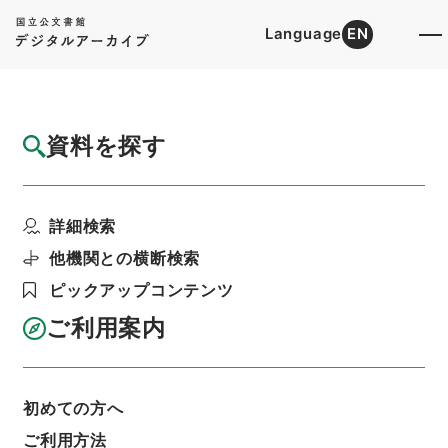
Language
EN
トップ
詳細検索[所蔵資料検索]
目録詳細
資料を探す
簿冊
入学料・授業料免除関係（東日本大震災関
詳細検索
連） 平成２３年度
階層
法人文書
富山大学
他機関との横断検索
利用請求書印刷
ピックアップコンテンツ
ご利用案内
基本情報
全ての情報
初めての方へ
ご利用方法
簿冊標題