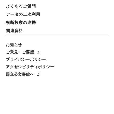
入学料・授業料免除関係（東日本大震災関連） 平成
よくあるご質問
２３年度
データの二次利用
横断検索の連携
請求番号
平２８富大00002100
関連資料
移管元機関等
お知らせ
富山大学
ご意見・ご要望
移管等年度
プライバシーポリシー
平成 28
アクセシビリティポリシー
国立公文書館へ
保存場所
分館
作成・取得者
富山大学学務部学生支援グループ
年月日