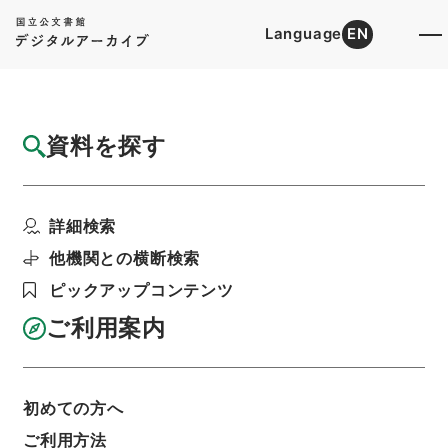
Language
EN
トップ
詳細検索[所蔵資料検索]
目録詳細
資料を探す
件名
作業導入教育の徹底について（通知）
詳細検索
階層
行政文書
法務省
矯正局関係
作業関係例規平成6年度
他機関との横断検索
利用請求書印刷
ピックアップコンテンツ
ご利用案内
基本情報
全ての情報
初めての方へ
件名
ご利用方法