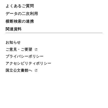
作業導入教育の徹底について（通知）
よくあるご質問
データの二次利用
請求番号
平１６法務00044100
横断検索の連携
関連資料
件名番号
005
お知らせ
保存場所
ご意見・ご要望
分館
プライバシーポリシー
アクセシビリティポリシー
作成・取得者
国立公文書館へ
法務省矯正局作業課
年月日
平成06年09月08日
利用制限の区分
要審査