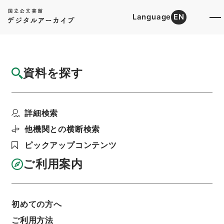
Language
EN
トップ
詳細検索[所蔵資料検索]
目録詳細
資料を探す
件名
トランプ類税法施行令の一部を改正する政令
詳細検索
階層
行政文書
内閣法制局
法令案審議録関係
昭和４２年酒税法施行令の一部改正等
他機関との横断検索
利用請求書印刷
ピックアップコンテンツ
ご利用案内
基本情報
全ての情報
初めての方へ
ご利用方法