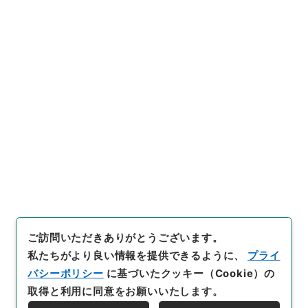
https://www.digital.archive
URIをコピー
s.go.jp/item/1010050
[件名・細目]
「
トランプ類税法
施行令の一部を改正する政令
」
（
平１５法制00749100-0040
引用例をコピー
0
）
、
国立公文書館デジタルア
ーカイブ
、
https://www.digit
al.archives.go.jp/item/1010
050
（
参照
2026-08-09
）
ご訪問いただきありがとうございます。
私たちがより良い情報を提供できるように、
プライ
バシーポリシー
に基づいたクッキー（Cookie）の
取得と利用に同意をお願いいたします。