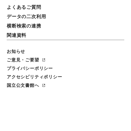
よくあるご質問
データの二次利用
横断検索の連携
関連資料
お知らせ
ご意見・ご要望
プライバシーポリシー
閲覧
アクセシビリティポリシー
件名
国立公文書館へ
トランプ類税法施行令の一部を改正する政令
請求番号
平１５法制00749100
件名番号
004