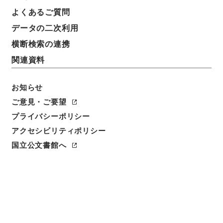
よくあるご質問
データの二次利用
横断検索の連携
関連資料
お知らせ
ご意見・ご要望
プライバシーポリシー
閲覧
アクセシビリティポリシー
国立公文書館へ
件名
公立義務教育諸学校の学級編制及び教職員定数の標準
に関する法律施行令の一部を改正する政令の一部を改
正する政令
請求番号
平１５法制00250100