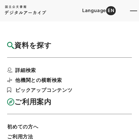
Language
EN
トップ
詳細検索[所蔵資料検索]
目録詳細
資料を探す
件名
公立義務教育諸学校の学級編制及び教職員定
詳細検索
数の標準に関する法律...
階層
行政文書
内閣法制局
法令案審議録関係
他機関との横断検索
政令案審議録・昭和４６年文部省関係（１）
ピックアップコンテンツ
利用請求書印刷
ご利用案内
基本情報
全ての情報
初めての方へ
ご利用方法