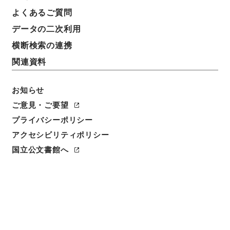
よくあるご質問
データの二次利用
横断検索の連携
関連資料
お知らせ
ご意見・ご要望
プライバシーポリシー
閲覧
アクセシビリティポリシー
国立公文書館へ
件名
駐留軍関係離職者等臨時措置法施行令等の一部を改正
する政令
請求番号
平１５法制01381100