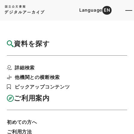
Language
EN
トップ
詳細検索[所蔵資料検索]
目録詳細
資料を探す
件名
駐留軍関係離職者等臨時措置法施行令等の一
詳細検索
部を改正する政令
階層
行政文書
内閣法制局
法令案審議録関係
他機関との横断検索
労働省関係政令案・昭和４５年
ピックアップコンテンツ
利用請求書印刷
ご利用案内
基本情報
全ての情報
初めての方へ
ご利用方法