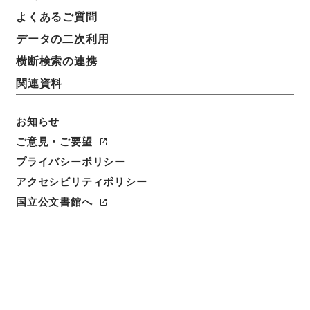
よくあるご質問
データの二次利用
横断検索の連携
関連資料
お知らせ
ご意見・ご要望
プライバシーポリシー
閲覧
アクセシビリティポリシー
件名
国立公文書館へ
副検事選考審査会令の一部を改正する政令案
請求番号
平１４法制00143100
件名番号
002