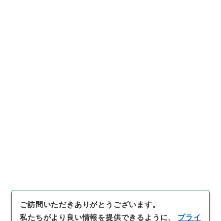
https://www.digital.archive
URIをコピー
s.go.jp/item/1025675
[件名・細目]
「
副検事選考審査
会令の一部を改正する政令案
」
（
平１４法制00143100-0020
引用例をコピー
0
）
、
国立公文書館デジタルア
ーカイブ
、
https://www.digit
al.archives.go.jp/item/1025
675
（
参照
2026-08-10
）
ご訪問いただきありがとうございます。
私たちがより良い情報を提供できるように、
プライ