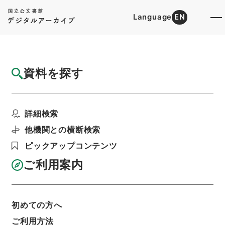
Language
EN
トップ
詳細検索[所蔵資料検索]
目録詳細
資料を探す
件名
副検事選考審査会令の一部を改正する政令案
詳細検索
階層
行政文書
内閣法制局
法令案審議録関係
法務省関係審議録（２６）（昭和３９年分まで）
他機関との横断検索
利用請求書印刷
ピックアップコンテンツ
ご利用案内
基本情報
全ての情報
初めての方へ
ご利用方法