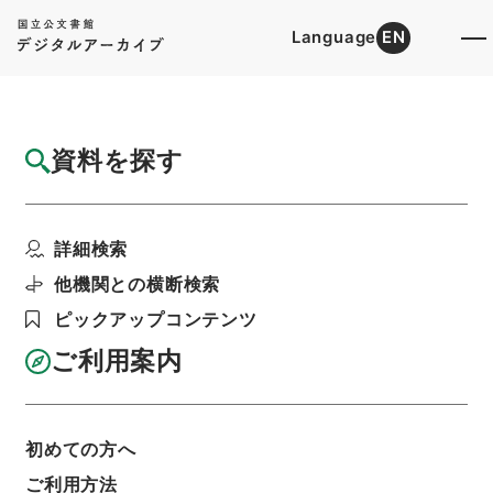
Language
EN
トップ
詳細検索[所蔵資料検索]
目録詳細
資料を探す
件名
船舶の油による海水の汚濁の防止に関する法
詳細検索
律案
階層
行政文書
内閣法制局
法令案審議録関係
他機関との横断検索
船舶の油による海水の汚濁の防止に関する法律
ピックアップコンテンツ
（１）審査資料・第５５回国会
利用請求書印刷
ご利用案内
初めての方へ
基本情報
全ての情報
ご利用方法