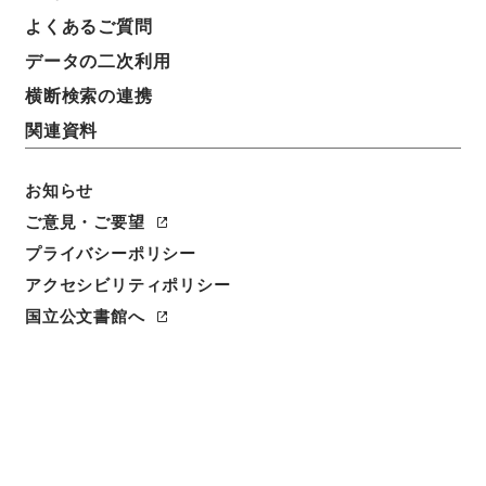
よくあるご質問
データの二次利用
横断検索の連携
関連資料
お知らせ
ご意見・ご要望
プライバシーポリシー
アクセシビリティポリシー
閲覧
国立公文書館へ
件名
船舶の油による海水の汚濁の防止に関する法律案
請求番号
平１５法制00279100