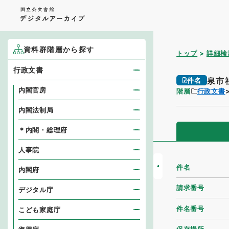
資料群階層から探す
トップ
詳細検
行政文書
泉市
件名
内閣官房
階層
行政文書
内閣法制局
＊内閣・総理府
人事院
件名
内閣府
請求番号
デジタル庁
件名番号
こども家庭庁