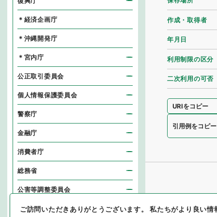
保存場所
復興庁
＊経済企画庁
作成・取得者
＊沖縄開発庁
年月日
＊宮内庁
利用制限の区分
公正取引委員会
二次利用の可否
個人情報保護委員会
URIをコピー
警察庁
引用例をコピー
金融庁
消費者庁
総務省
公害等調整委員会
消防庁
ご訪問いただきありがとうございます。
私たちがより良い情