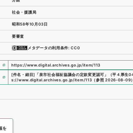
分館
社会・援護局
昭和58年10月03日
要審査
メタデータの利用条件: CC0
https://www.digital.archives.go.jp/item/113
[件名・細目]
「
泉市社会福祉協議会の定款変更認可
」
（
平４厚生04
s://www.digital.archives.go.jp/item/113
（
参照
2026-08-09
報を