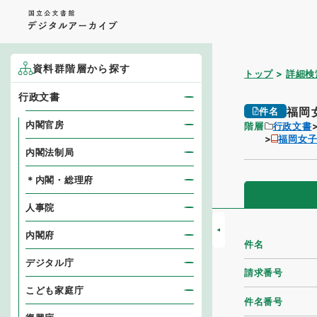
資料群階層から探す
トップ
詳細検
行政文書
福岡
件名
内閣官房
階層
行政文書
福岡女
内閣法制局
＊内閣・総理府
人事院
内閣府
件名
デジタル庁
請求番号
こども家庭庁
件名番号