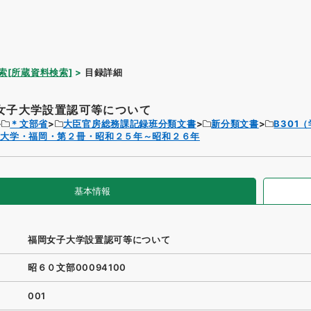
索[所蔵資料検索]
目録詳細
女子大学設置認可等について
＊文部省
大臣官房総務課記録班分類文書
新分類文書
B301
子大学・福岡・第２冊・昭和２５年～昭和２６年
基本情報
福岡女子大学設置認可等について
昭６０文部00094100
001