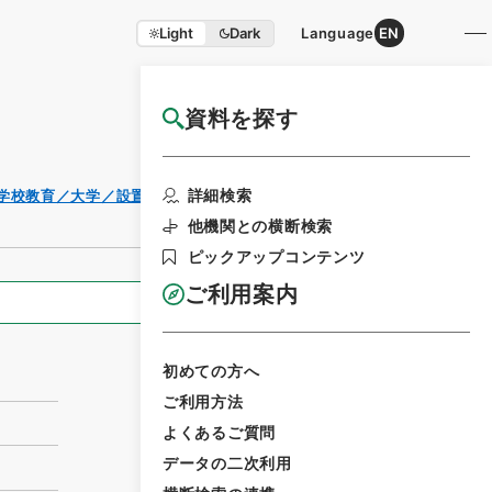
Light
Dark
Language
EN
資料を探す
国立公文書館HP利用案内
利用請求書
詳細検索
（学校教育／大学／設置学則／公立大学）
印刷
他機関との横断検索
ピックアップコンテンツ
ご利用案内
全ての情報
初めての方へ
ご利用方法
よくあるご質問
データの二次利用