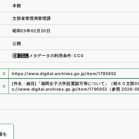
本館
文部省管理局管理課
昭和25年02月20日
公開
メタデータの利用条件: CC0
https://www.digital.archives.go.jp/item/1795652
[件名・細目]
「
福岡女子大学設置認可等について
」
（
昭６０文部000
s://www.digital.archives.go.jp/item/1795652
（
参照
2026-0
報を