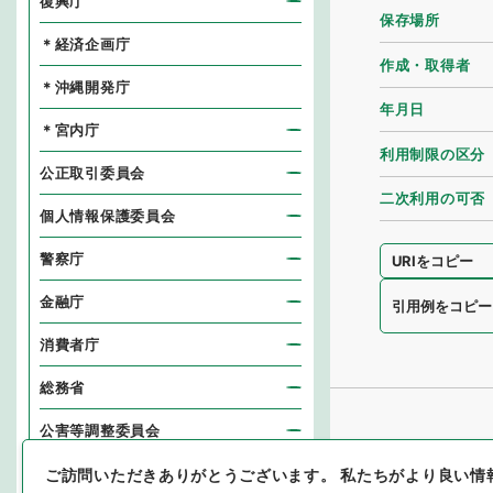
復興庁
保存場所
＊経済企画庁
作成・取得者
＊沖縄開発庁
年月日
＊宮内庁
利用制限の区分
公正取引委員会
二次利用の可否
個人情報保護委員会
警察庁
URIをコピー
金融庁
引用例をコピー
消費者庁
総務省
公害等調整委員会
消防庁
ご訪問いただきありがとうございます。
私たちがより良い情